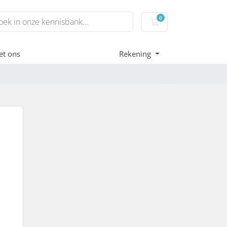
0
Winkelwagen
et ons
Rekening