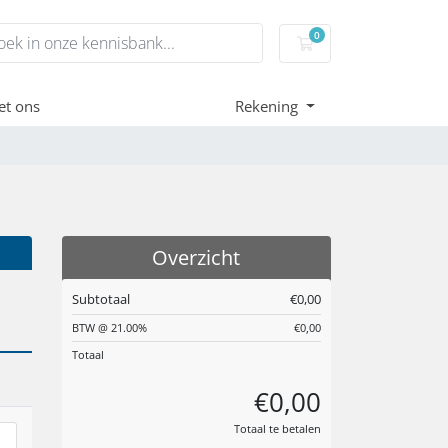
0
Winkelwagen
et ons
Rekening
Overzicht
Subtotaal
€0,00
BTW @ 21.00%
€0,00
Totaal
€0,00
Totaal te betalen