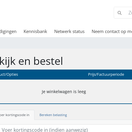
digingen
Kennisbank
Netwerk status
Neem contact op m
kijk en bestel
uct/Opties
Prijs/Factuurperiode
Je winkelwagen is leeg
oer kortingscode in
Bereken belasting